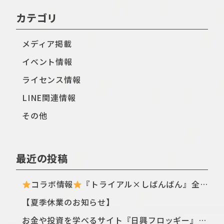
カテゴリ
メディア掲載
イベント情報
ライセンス情報
LINE関連情報
その他
最近の投稿
コラボ情報
『トライアル×しばんばん』全国のトライアル店舗・ECサイトにてTシャツ新シリーズが登場〈ฅ `ᴥ´ ฅ〉
【夏季休業のお知らせ】
お金や投資を学べるサイト『日興フロッギー』にてTomo.Nがぴよこ豆のイラストを描き下ろしました