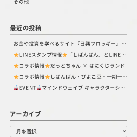
その他
最近の投稿
お金や投資を学べるサイト『日興フロッギー』にてTomo.Nがぴよこ豆のイラストを描き下ろしました
LINEスタンプ情報
「しばんばん」とLINEオープンチャットがコラボしたスタンプが初登場！
コラボ情報
だっとちゃん × はにくじランド
コラボ情報
しばんばん・ぴよこ豆・一期一会のなつみくじが登場
EVENT
マインドウェイブ キャラクターショップ@ 京都ポルタ開催!
アーカイブ