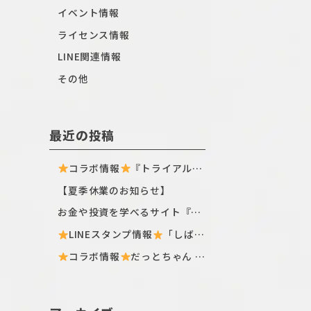
イベント情報
ライセンス情報
LINE関連情報
その他
最近の投稿
コラボ情報
『トライアル×しばんばん』全国のトライアル店舗・ECサイトにてTシャツ新シリーズが登場〈ฅ `ᴥ´ ฅ〉
【夏季休業のお知らせ】
お金や投資を学べるサイト『日興フロッギー』にてTomo.Nがぴよこ豆のイラストを描き下ろしました
LINEスタンプ情報
「しばんばん」とLINEオープンチャットがコラボしたスタンプが初登場！
コラボ情報
だっとちゃん × はにくじランド