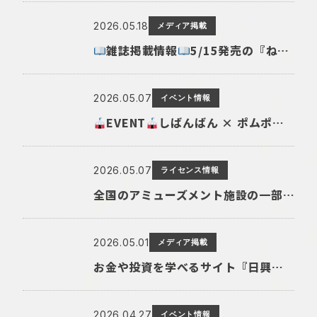
2026.05.18
メディア掲載
雑誌掲載情報
5/15発売の『ね～ね～夏号(主婦と生活社）』よりなきむしヒーロー『だっとちゃん』の連載が決定いたしました
2026.05.07
イベント情報
EVENT
しばんばん × ポムポムプリンPOP UP SHOP in 京王百貨店 新宿店
2026.05.07
ライセンス情報
全国のアミューズメント施設の一部取扱店舗にてしばんばんの『ましゅもっち ひとくちサイズ』が登場〈ฅ `ᴥ´ ฅ〉
2026.05.01
メディア掲載
お金や投資を学べるサイト『日興フロッギー』にてTomo.Nがぴよこ豆のイラストを描き下ろしました
2026.04.27
イベント情報