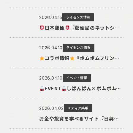
2026.04.15
ライセンス情報
日本郵便
『郵便局のネットショップ』に一期一会 「友」オリジナルグッズ登場
2026.04.10
ライセンス情報
コラボ情報
『ポムポムプリン×しばんばん』周年コラボアイテムが新登場
2026.04.10
イベント情報
EVENT
しばんばん×ポムポムプリン POP UP SHOP in なんばマルイ 開催！
2026.04.02
メディア掲載
お金や投資を学べるサイト『日興フロッギー』にてTomo.Nがぴよこ豆のイラストを描き下ろしました