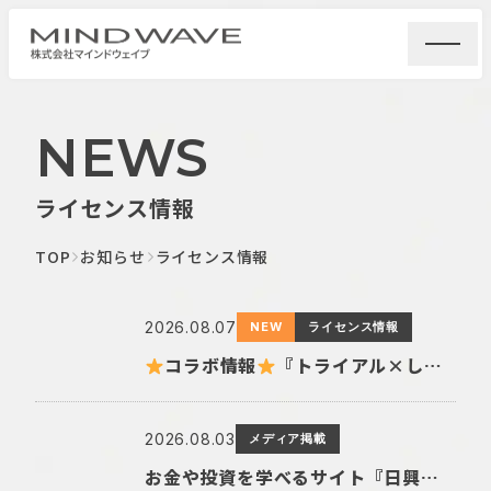
NEWS
ライセンス情報
TOP
お知らせ
ライセンス情報
2026.08.07
NEW
ライセンス情報
コラボ情報
『トライアル×しばんばん』全国のトライアル店舗・ECサイトにてTシャツ新シリーズが登場〈ฅ `ᴥ´ ฅ〉
2026.08.03
メディア掲載
お金や投資を学べるサイト『日興フロッギー』にてTomo.Nがぴよこ豆のイラストを描き下ろしました