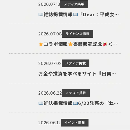
2026.07.13
メディア掲載
雑誌掲載情報
『Dear：平成女児 あのころのトキメキ大集合！ウチらの青春メモリーBOOK』（Gakken）
2026.07.08
ライセンス情報
コラボ情報
書籍販売記念
＜ぴよこ豆ころころもちもちキッチンくじ＞が「くじ引き堂」にて発売決定
2026.07.02
メディア掲載
お金や投資を学べるサイト『日興フロッギー』にてTomo.Nがぴよこ豆のイラストを描き下ろしました
2026.06.22
メディア掲載
雑誌掲載情報
6/22発売の『ね～ね～8月号臨時増刊 あ・ね～ね～』（主婦と生活社）にて、マインドウェイブの「一期一会」と「ウサコレフレンズ」が掲載されました
2026.06.12
イベント情報