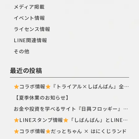
メディア掲載
イベント情報
ライセンス情報
LINE関連情報
その他
最近の投稿
コラボ情報
『トライアル×しばんばん』全国のトライアル店舗・ECサイトにてTシャツ新シリーズが登場〈ฅ `ᴥ´ ฅ〉
【夏季休業のお知らせ】
お金や投資を学べるサイト『日興フロッギー』にてTomo.Nがぴよこ豆のイラストを描き下ろしました
LINEスタンプ情報
「しばんばん」とLINEオープンチャットがコラボしたスタンプが初登場！
コラボ情報
だっとちゃん × はにくじランド