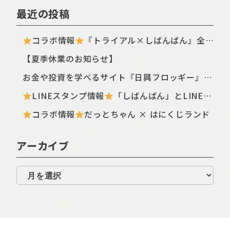
最近の投稿
コラボ情報
『トライアル×しばんばん』全国のトライアル店舗・ECサイトにてTシャツ新シリーズが登場〈ฅ `ᴥ´ ฅ〉
【夏季休業のお知らせ】
お金や投資を学べるサイト『日興フロッギー』にてTomo.Nがぴよこ豆のイラストを描き下ろしました
LINEスタンプ情報
「しばんばん」とLINEオープンチャットがコラボしたスタンプが初登場！
コラボ情報
だっとちゃん × はにくじランド
アーカイブ