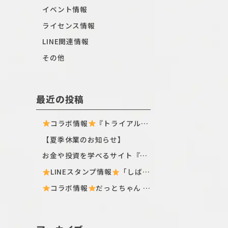
イベント情報
ライセンス情報
LINE関連情報
その他
最近の投稿
コラボ情報
『トライアル×しばんばん』全国のトライアル店舗・ECサイトにてTシャツ新シリーズが登場〈ฅ `ᴥ´ ฅ〉
【夏季休業のお知らせ】
お金や投資を学べるサイト『日興フロッギー』にてTomo.Nがぴよこ豆のイラストを描き下ろしました
LINEスタンプ情報
「しばんばん」とLINEオープンチャットがコラボしたスタンプが初登場！
コラボ情報
だっとちゃん × はにくじランド