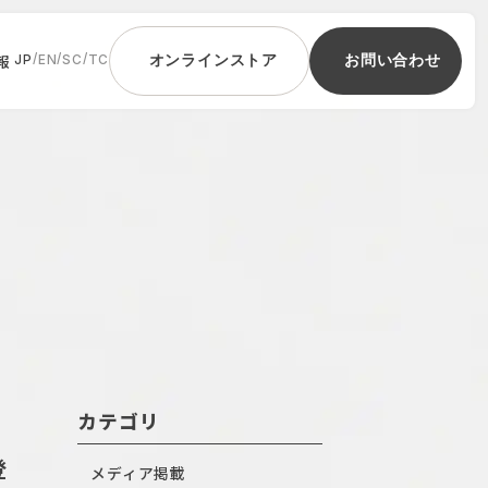
報
/
/
/
JP
EN
SC
TC
オンラインストア
お問い合わせ
カテゴリ
登
メディア掲載