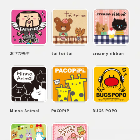
おざび先生
toi toi toi
creamy ribbon
Minna Animal
PACOPiPi
BUGS POPO