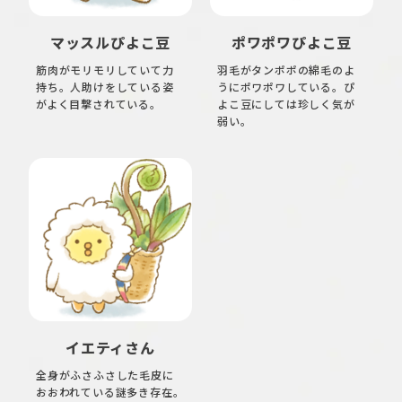
マッスルぴよこ豆
ポワポワぴよこ豆
筋肉がモリモリしていて力
羽毛がタンポポの綿毛のよ
持ち。人助けをしている姿
うにポワポワしている。ぴ
がよく目撃されている。
よこ豆にしては珍しく気が
弱い。
イエティさん
全身がふさふさした毛皮に
おおわれている謎多き存在。