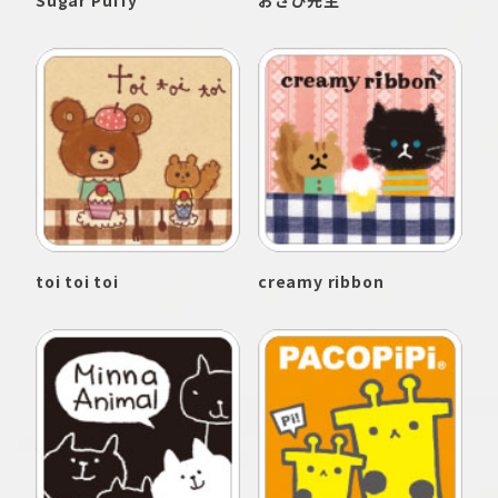
Sugar Puffy
おざび先生
toi toi toi
creamy ribbon