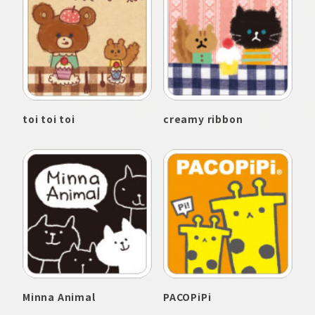
toi toi toi
creamy ribbon
Minna Animal
PACOPiPi