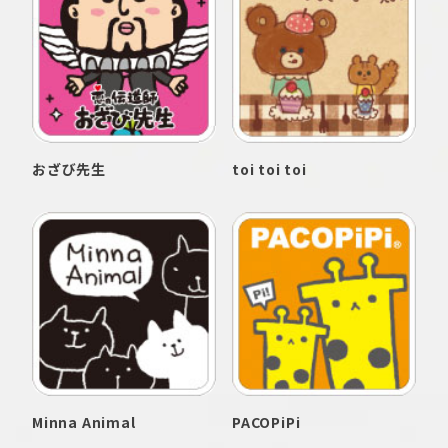
おざび先生
toi toi toi
Minna Animal
PACOPiPi