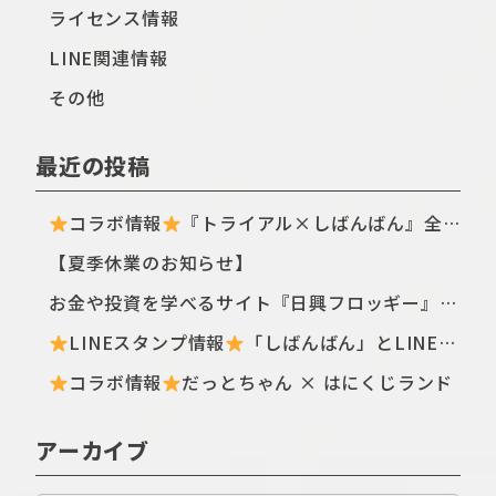
ライセンス情報
LINE関連情報
その他
最近の投稿
コラボ情報
『トライアル×しばんばん』全国のトライアル店舗・ECサイトにてTシャツ新シリーズが登場〈ฅ `ᴥ´ ฅ〉
【夏季休業のお知らせ】
お金や投資を学べるサイト『日興フロッギー』にてTomo.Nがぴよこ豆のイラストを描き下ろしました
LINEスタンプ情報
「しばんばん」とLINEオープンチャットがコラボしたスタンプが初登場！
コラボ情報
だっとちゃん × はにくじランド
アーカイブ