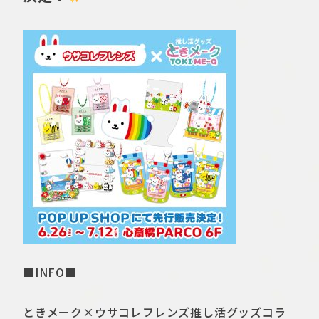
■INFO■
ときメーク×ウサコレフレンズ推し活グッズコラ