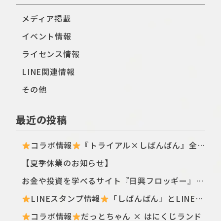
メディア掲載
イベント情報
ライセンス情報
LINE関連情報
その他
最近の投稿
コラボ情報
『トライアル×しばんばん』全国のトライアル店舗・ECサイトにてTシャツ新シリーズが登場〈ฅ `ᴥ´ ฅ〉
【夏季休業のお知らせ】
お金や投資を学べるサイト『日興フロッギー』にてTomo.Nがぴよこ豆のイラストを描き下ろしました
LINEスタンプ情報
「しばんばん」とLINEオープンチャットがコラボしたスタンプが初登場！
コラボ情報
だっとちゃん × はにくじランド