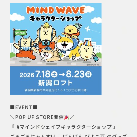
■EVENT■
＼POP UP STORE開催
／
『 #マインドウェイブキャラクターショップ 』
ごろごろにゃんすけ しばんばん ぴよこ豆 のグッズ