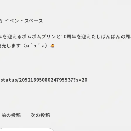
ナカ イベントスペース
年を迎えるポムポムプリンと10周年を迎えたしばんばんの周
売します〈ฅ `ᴥ´ ฅ〉
/status/2052189508024795537?s=20
前の投稿
次の投稿