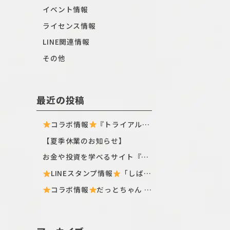
イベント情報
ライセンス情報
LINE関連情報
その他
最近の投稿
コラボ情報
『トライアル×しばんばん』全国のトライアル店舗・ECサイトにてTシャツ新シリーズが登場〈ฅ `ᴥ´ ฅ〉
【夏季休業のお知らせ】
お金や投資を学べるサイト『日興フロッギー』にてTomo.Nがぴよこ豆のイラストを描き下ろしました
LINEスタンプ情報
「しばんばん」とLINEオープンチャットがコラボしたスタンプが初登場！
コラボ情報
だっとちゃん × はにくじランド