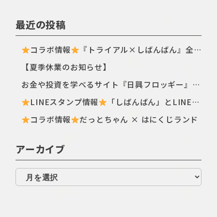
最近の投稿
コラボ情報
『トライアル×しばんばん』全国のトライアル店舗・ECサイトにてTシャツ新シリーズが登場〈ฅ `ᴥ´ ฅ〉
【夏季休業のお知らせ】
お金や投資を学べるサイト『日興フロッギー』にてTomo.Nがぴよこ豆のイラストを描き下ろしました
LINEスタンプ情報
「しばんばん」とLINEオープンチャットがコラボしたスタンプが初登場！
コラボ情報
だっとちゃん × はにくじランド
アーカイブ