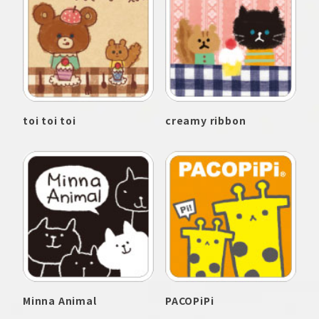
toi toi toi
creamy ribbon
Minna Animal
PACOPiPi