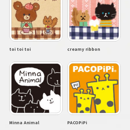
toi toi toi
creamy ribbon
Minna Animal
PACOPiPi