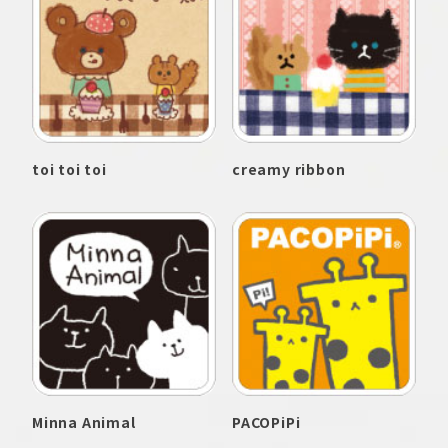
toi toi toi
creamy ribbon
Minna Animal
PACOPiPi