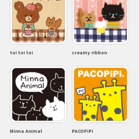
toi toi toi
creamy ribbon
Minna Animal
PACOPiPi