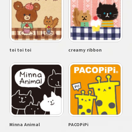
toi toi toi
creamy ribbon
Minna Animal
PACOPiPi