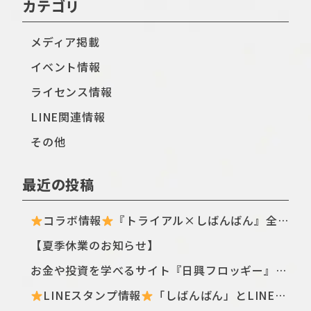
カテゴリ
メディア掲載
イベント情報
ライセンス情報
LINE関連情報
その他
最近の投稿
コラボ情報
『トライアル×しばんばん』全国のトライアル店舗・ECサイトにてTシャツ新シリーズが登場〈ฅ `ᴥ´ ฅ〉
【夏季休業のお知らせ】
お金や投資を学べるサイト『日興フロッギー』にてTomo.Nがぴよこ豆のイラストを描き下ろしました
LINEスタンプ情報
「しばんばん」とLINEオープンチャットがコラボしたスタンプが初登場！